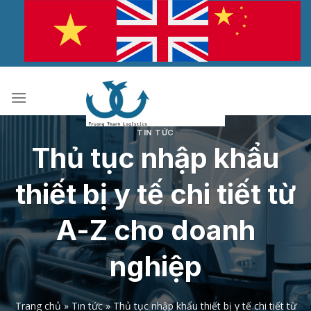
Bỏ
qua
nội
dung
TIN TỨC
Thủ tục nhập khẩu
thiết bị y tế chi tiết từ
A-Z cho doanh
nghiệp
Trang chủ
»
Tin tức
»
Thủ tục nhập khẩu thiết bị y tế chi tiết từ