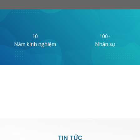
10
100
+
Năm kinh nghiệm
Nhân sự
200
+
3,000
+
Đại lý
Khách Hàng
TIN TỨC