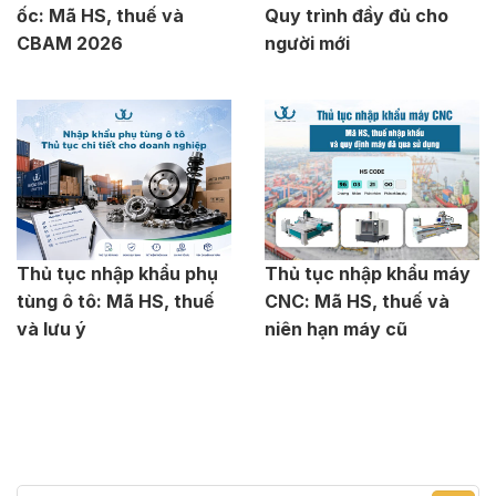
ốc: Mã HS, thuế và
Quy trình đầy đủ cho
CBAM 2026
người mới
Thủ tục nhập khẩu phụ
Thủ tục nhập khẩu máy
tùng ô tô: Mã HS, thuế
CNC: Mã HS, thuế và
và lưu ý
niên hạn máy cũ