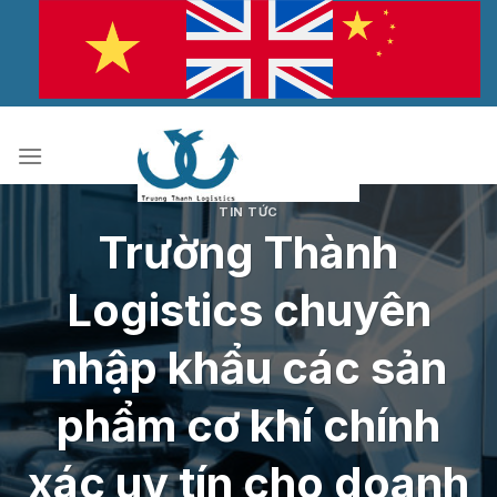
Bỏ
qua
nội
dung
TIN TỨC
Trường Thành
Logistics chuyên
nhập khẩu các sản
phẩm cơ khí chính
xác uy tín cho doanh