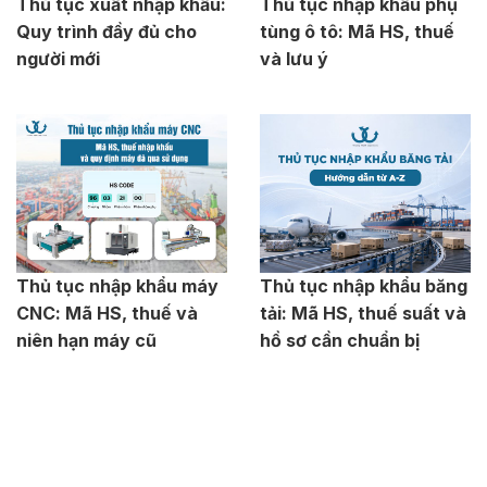
Thủ tục xuất nhập khẩu:
Thủ tục nhập khẩu phụ
Quy trình đầy đủ cho
tùng ô tô: Mã HS, thuế
người mới
và lưu ý
Thủ tục nhập khẩu máy
Thủ tục nhập khẩu băng
CNC: Mã HS, thuế và
tải: Mã HS, thuế suất và
niên hạn máy cũ
hồ sơ cần chuẩn bị