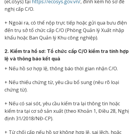
(eCoSys) tại
https://ecosys.gov.vn/
, đính kèm hồ sơ đề
nghị cấp C/O.
+ Ngoài ra, có thể nộp trực tiếp hoặc gửi qua bưu điện
đến trụ sở tổ chức cấp C/O (Phòng Quản lý Xuất nhập
khẩu hoặc Ban Quản lý Khu công nghiệp).
2. Kiểm tra hồ sơ: Tổ chức cấp C/O kiểm tra tính hợp
lệ và thông báo kết quả
+ Nếu hồ sơ hợp lệ, thông báo thời gian nhận C/O.
+ Nếu thiếu chứng từ, yêu cầu bổ sung (nêu rõ loại
chứng từ).
+ Nếu có sai sót, yêu cầu kiểm tra lại thông tin hoặc
kiểm tra tại cơ sở sản xuất (theo Khoản 1, Điều 28, Nghị
định 31/2018/NĐ-CP).
+ Từ chối cấp nếu hồ sơ không hợp lệ, sai lệch, hoặc