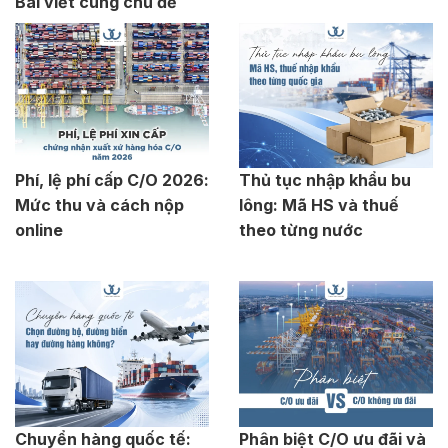
Bài viết cùng chủ đề
Phí, lệ phí cấp C/O 2026:
Thủ tục nhập khẩu bu
Mức thu và cách nộp
lông: Mã HS và thuế
online
theo từng nước
Chuyển hàng quốc tế:
Phân biệt C/O ưu đãi và