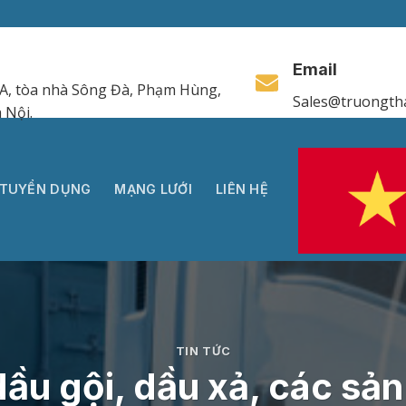
Email
A, tòa nhà Sông Đà, Phạm Hùng,
Sales@truongth
 Nội.
TUYỂN DỤNG
MẠNG LƯỚI
LIÊN HỆ
TIN TỨC
dầu gội, dầu xả, các sả