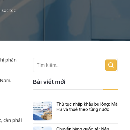
 sóc tóc
thị phần
 Nam.
Bài viết mới
Thủ tục nhập khẩu bu lông: Mã
HS và thuế theo từng nước
, cần phải
Chuyển hàng quốc tế: Nên