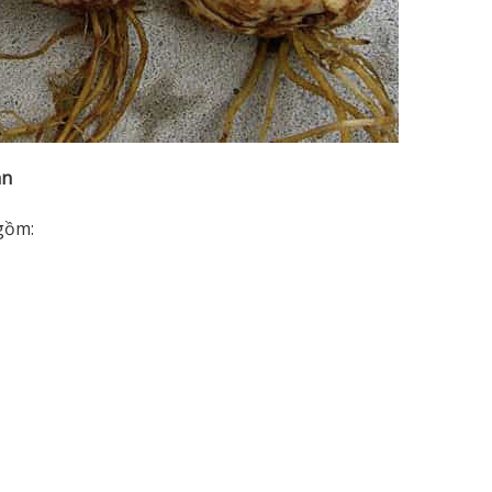
an
gồm: