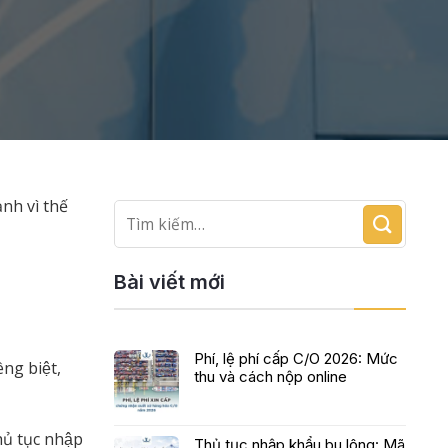
nh vì thế
Bài viết mới
Phí, lệ phí cấp C/O 2026: Mức
êng biệt,
thu và cách nộp online
ủ tục nhập
Thủ tục nhập khẩu bu lông: Mã