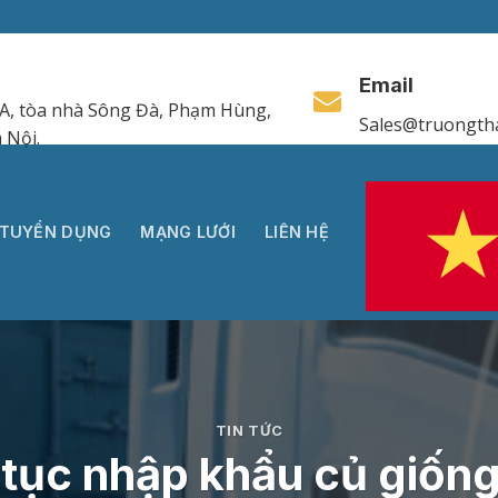
Email
A, tòa nhà Sông Đà, Phạm Hùng,
Sales@truongth
 Nội.
TUYỂN DỤNG
MẠNG LƯỚI
LIÊN HỆ
TIN TỨC
tục nhập khẩu củ giốn