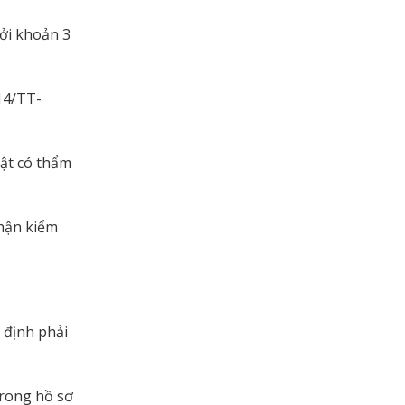
ởi khoản 3
14/TT-
vật có thẩm
nhận kiểm
 định phải
rong hồ sơ