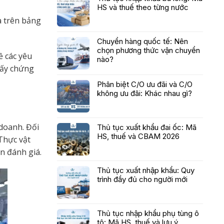
HS và thuế theo từng nước
a trên bảng
Chuyển hàng quốc tế: Nên
chọn phương thức vận chuyển
ề các yêu
nào?
iấy chứng
Phân biệt C/O ưu đãi và C/O
không ưu đãi: Khác nhau gì?
doanh. Đối
Thủ tục xuất khẩu đai ốc: Mã
HS, thuế và CBAM 2026
Thực vật
n đánh giá.
Thủ tục xuất nhập khẩu: Quy
trình đầy đủ cho người mới
Thủ tục nhập khẩu phụ tùng ô
tô: Mã HS, thuế và lưu ý