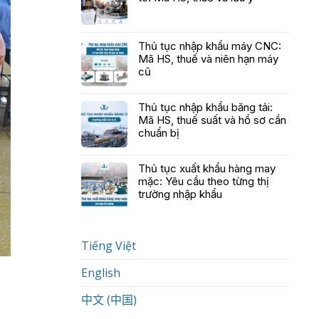
Thủ tục nhập khẩu máy CNC:
Mã HS, thuế và niên hạn máy
cũ
Thủ tục nhập khẩu băng tải:
Mã HS, thuế suất và hồ sơ cần
chuẩn bị
Thủ tục xuất khẩu hàng may
mặc: Yêu cầu theo từng thị
trường nhập khẩu
Tiếng Việt
English
中文 (中国)