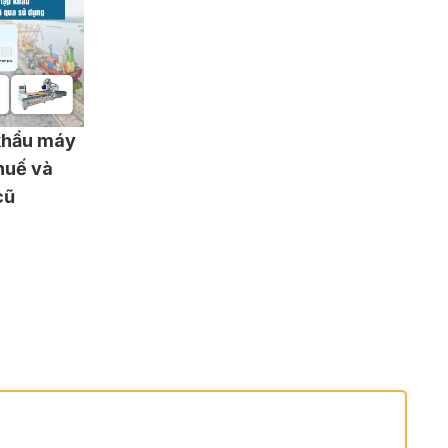
khẩu máy
huế và
cũ