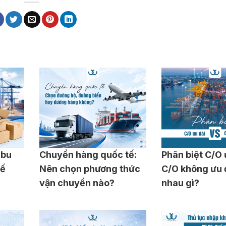
 bu
Chuyển hàng quốc tế:
Phân biệt C/O 
uế
Nên chọn phương thức
C/O không ưu 
vận chuyển nào?
nhau gì?