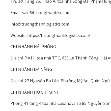
Trụ sở: Tầng 26, Tháp A, tòa nhà Sông Đà, Phạm Hùn
Email: sale@truongthanhjsc.com
info@truongthanhlogistics.com
Website: https://truongthanhlogistics.com/
CHI NHÁNH HẢI PHÒNG
Địa chỉ: P.A11, tòa nhà TTC, 630 Lê Thánh Tông, Hải 
CHI NHÁNH ĐÀ NẴNG
Địa chỉ: 27 Nguyễn Bá Lân, Phường Mỹ An, Quận Ngũ
CHI NHÁNH HỒ CHÍ MINH
Phòng 41 tầng 4 tòa nhà Casanova số 85 Nguyễn Sơ