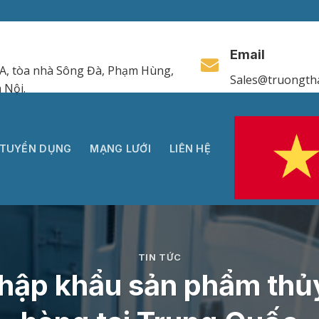
Email
A, tòa nhà Sông Đà, Phạm Hùng,
Sales@truongth
 Nội.
TUYỂN DỤNG
MẠNG LƯỚI
LIÊN HỆ
TIN TỨC
 nhập khẩu sản phẩm th