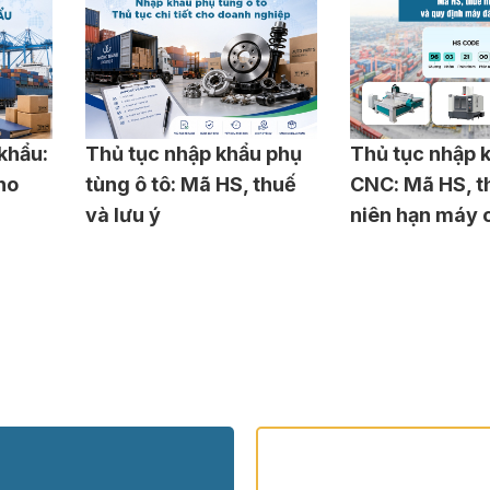
khẩu:
Thủ tục nhập khẩu phụ
Thủ tục nhập 
ho
tùng ô tô: Mã HS, thuế
CNC: Mã HS, t
và lưu ý
niên hạn máy 