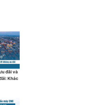
ưu đãi và
đãi: Khác