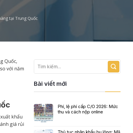
hàng tại Trung Quốc
ng Quốc,
 so với năm
Bài viết mới
uốc
Phí, lệ phí cấp C/O 2026: Mức
thu và cách nộp online
 xuất khẩu
ánh giá rủi
Thủ tục nhập khẩu bu lông: Mã