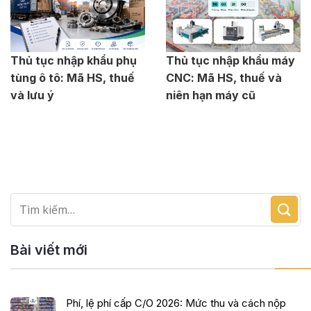
Thủ tục nhập khẩu phụ
Thủ tục nhập khẩu máy
tùng ô tô: Mã HS, thuế
CNC: Mã HS, thuế và
và lưu ý
niên hạn máy cũ
Bài viết mới
Phí, lệ phí cấp C/O 2026: Mức thu và cách nộp