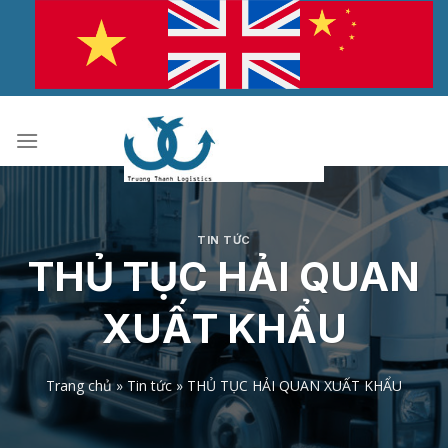
Bỏ
qua
nội
dung
TIN TỨC
THỦ TỤC HẢI QUAN
XUẤT KHẨU
Trang chủ
»
Tin tức
»
THỦ TỤC HẢI QUAN XUẤT KHẨU