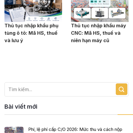
Thủ tục nhập khẩu phụ
Thủ tục nhập khẩu máy
tùng ô tô: Mã HS, thuế
CNC: Mã HS, thuế và
và lưu ý
niên hạn máy cũ
Bài viết mới
Phí, lệ phí cấp C/O 2026: Mức thu và cách nộp