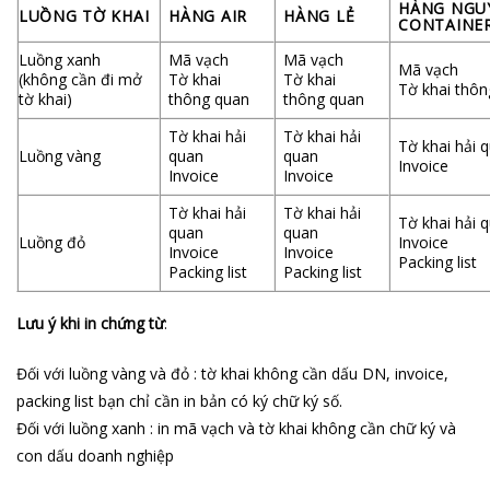
HÀNG NGU
LUỒNG TỜ KHAI
HÀNG AIR
HÀNG LẺ
CONTAINE
Luồng xanh
Mã vạch
Mã vạch
Mã vạch
(không cần đi mở
Tờ khai
Tờ khai
Tờ khai thô
tờ khai)
thông quan
thông quan
Tờ khai hải
Tờ khai hải
Tờ khai hải 
Luồng vàng
quan
quan
Invoice
Invoice
Invoice
Tờ khai hải
Tờ khai hải
Tờ khai hải 
quan
quan
Luồng đỏ
Invoice
Invoice
Invoice
Packing list
Packing list
Packing list
Lưu ý khi in chứng từ
:
Đối với luồng vàng và đỏ : tờ khai không cần dấu DN, invoice,
packing list bạn chỉ cần in bản có ký chữ ký số.
Đối với luồng xanh : in mã vạch và tờ khai không cần chữ ký và
con dấu doanh nghiệp