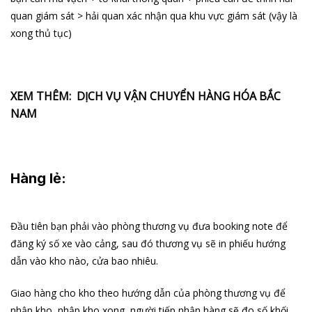
quan giám sát > hải quan xác nhận qua khu vực giám sát (vậy là
xong thủ tục)
XEM THÊM: DỊCH VỤ VẬN CHUYỂN HÀNG HÓA BẮC
NAM
Hàng lẻ
:
Đầu tiên bạn phải vào phòng thương vụ đưa booking note để
đăng ký số xe vào cảng, sau đó thương vụ sẽ in phiếu hướng
dẫn vào kho nào, cửa bao nhiêu.
Giao hàng cho kho theo hướng dẫn của phòng thương vụ để
nhập kho, nhập kho xong, người tiếp nhận hàng sẽ đo số khối,