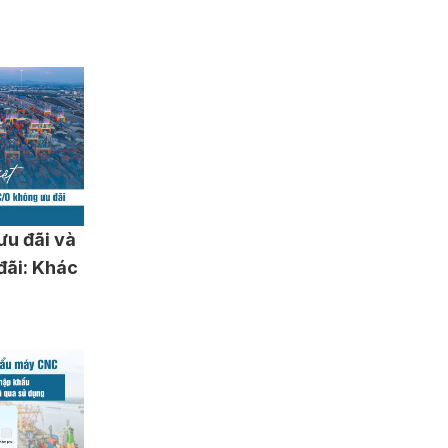
ưu đãi và
đãi: Khác