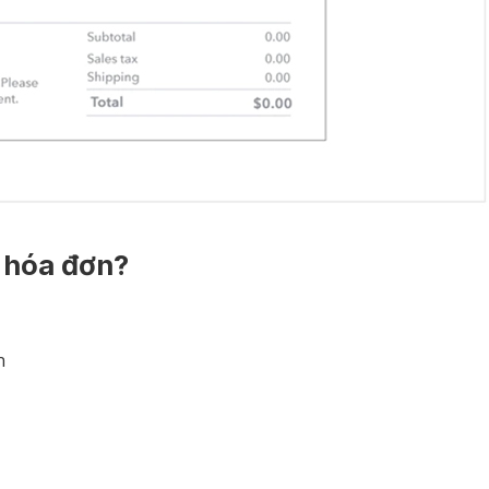
n hóa đơn?
n