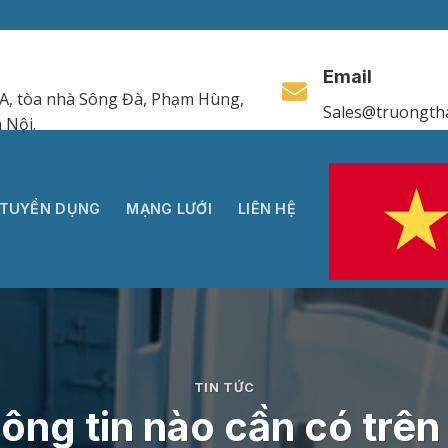
Email
A, tòa nhà Sông Đà, Phạm Hùng,
Sales@truongth
 Nội.
TUYỂN DỤNG
MẠNG LƯỚI
LIÊN HỆ
TIN TỨC
ông tin nào cần có trên