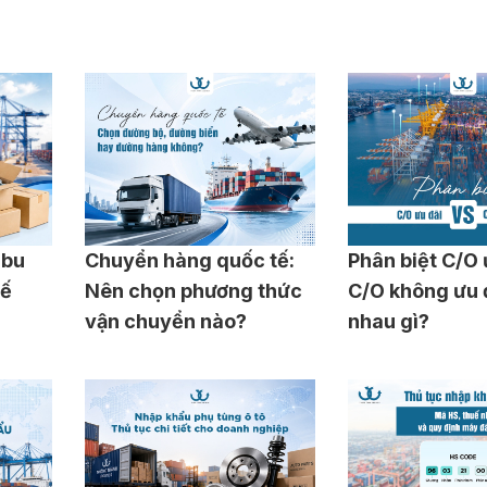
 bu
Chuyển hàng quốc tế:
Phân biệt C/O 
uế
Nên chọn phương thức
C/O không ưu 
vận chuyển nào?
nhau gì?