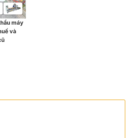
khẩu máy
huế và
cũ