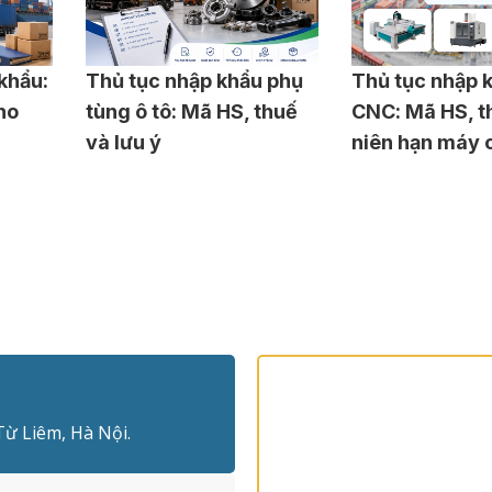
khẩu:
Thủ tục nhập khẩu phụ
Thủ tục nhập 
ho
tùng ô tô: Mã HS, thuế
CNC: Mã HS, t
và lưu ý
niên hạn máy 
Từ Liêm, Hà Nội.