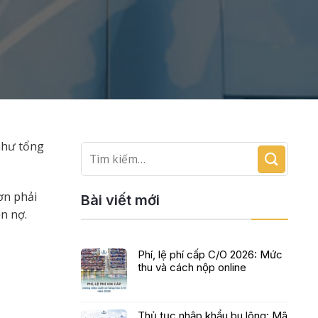
như tổng
ơn phải
Bài viết mới
n nợ.
Phí, lệ phí cấp C/O 2026: Mức
thu và cách nộp online
Thủ tục nhập khẩu bu lông: Mã