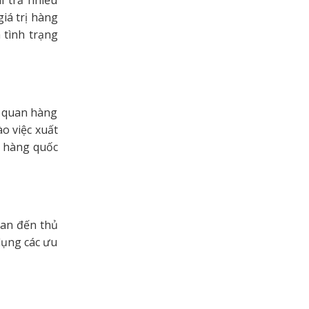
i trả nhiều
iá trị hàng
 tình trạng
g quan hàng
o việc xuất
h hàng quốc
uan đến thủ
dụng các ưu