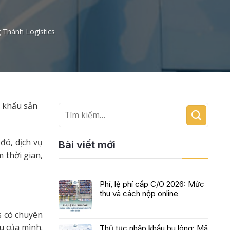
 Thành Logistics
t khẩu sản
đó, dịch vụ
Bài viết mới
 thời gian,
Phí, lệ phí cấp C/O 2026: Mức
thu và cách nộp online
s có chuyên
u của mình.
Thủ tục nhập khẩu bu lông: Mã