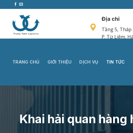
Bỏ
qua
nội
Địa chỉ
dung
Tầng 5, Tháp 
P. Từ Liêm, Hà
TRANG CHỦ
GIỚI THIỆU
DỊCH VỤ
TIN TỨC
Khai hải quan hàng 