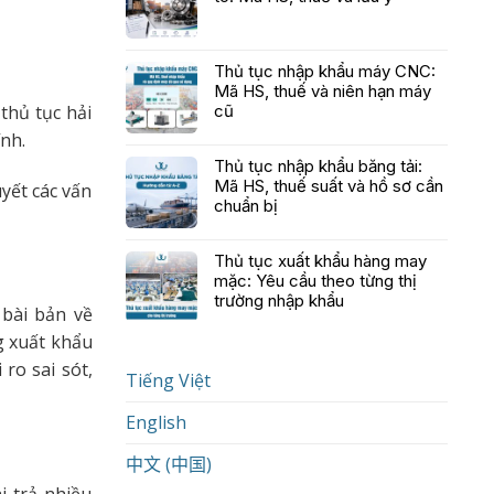
Thủ tục nhập khẩu máy CNC:
Mã HS, thuế và niên hạn máy
thủ tục hải
cũ
nh.
Thủ tục nhập khẩu băng tải:
Mã HS, thuế suất và hồ sơ cần
uyết các vấn
chuẩn bị
Thủ tục xuất khẩu hàng may
mặc: Yêu cầu theo từng thị
trường nhập khẩu
 bài bản về
g xuất khẩu
ro sai sót,
Tiếng Việt
English
中文 (中国)