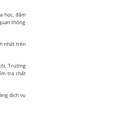
oa học, đảm
 quan thông
h nhất trên
gói, Trường
ểm tra chất
àng dịch vụ