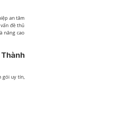
hiệp an tâm
 vấn đề thủ
và nâng cao
g Thành
gói uy tín,