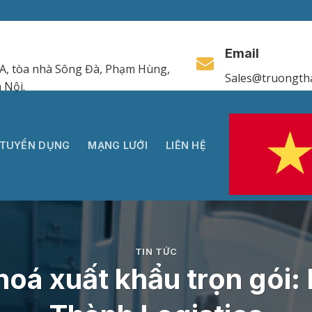
Email
A, tòa nhà Sông Đà, Phạm Hùng,
Sales@truongth
 Nội.
TUYỂN DỤNG
MẠNG LƯỚI
LIÊN HỆ
TIN TỨC
hoá xuất khẩu trọn gói: