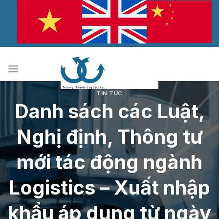
Bỏ
qua
nội
dung
TIN TỨC
Danh sách các Luật,
Nghị định, Thông tư
mới tác động ngành
Logistics – Xuất nhập
khẩu áp dụng từ ngày