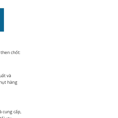
then chốt:
uất và
 hụt hàng
à cung cấp,