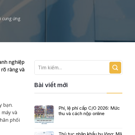
ỗi cung ứng
oanh nghiệp
 rõ ràng và
Bài viết mới
y bạn.
Phí, lệ phí cấp C/O 2026: Mức
à máy và
thu và cách nộp online
phân phối
Thủ tục nhập khẩu bu lông: Mã