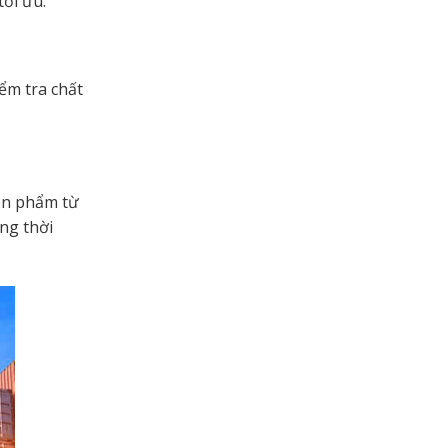
ối ưu.
ểm tra chất
ản phẩm từ
ng thời