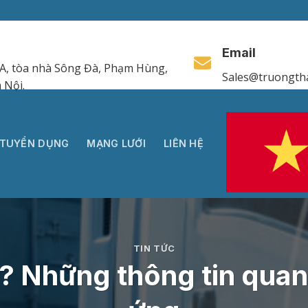
Email
A, tòa nhà Sông Đà, Phạm Hùng,
Sales@truongth
 Nội.
TUYỂN DỤNG
MẠNG LƯỚI
LIÊN HỆ
TIN TỨC
ì? Những thông tin quan