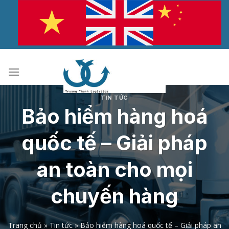
Bỏ
qua
nội
dung
TIN TỨC
Bảo hiểm hàng hoá
quốc tế – Giải pháp
an toàn cho mọi
chuyến hàng
Trang chủ
»
Tin tức
»
Bảo hiểm hàng hoá quốc tế – Giải pháp an