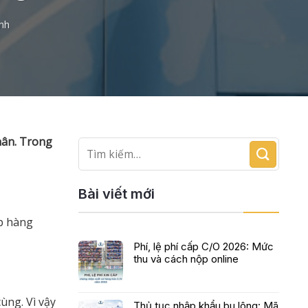
anh
hân. Trong
Bài viết mới
ập hàng
Phí, lệ phí cấp C/O 2026: Mức
thu và cách nộp online
cùng. Vì vậy
Thủ tục nhập khẩu bu lông: Mã