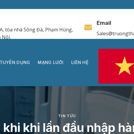
Email
A, tòa nhà Sông Đà, Phạm Hùng,
Sales@truongth
 Nội.
TUYỂN DỤNG
MẠNG LƯỚI
LIÊN HỆ
TIN TỨC
u khi khi lần đầu nhập h