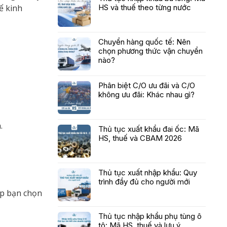
HS và thuế theo từng nước
ể kinh
Chuyển hàng quốc tế: Nên
chọn phương thức vận chuyển
nào?
Phân biệt C/O ưu đãi và C/O
không ưu đãi: Khác nhau gì?
h.
Thủ tục xuất khẩu đai ốc: Mã
HS, thuế và CBAM 2026
Thủ tục xuất nhập khẩu: Quy
trình đầy đủ cho người mới
úp bạn chọn
Thủ tục nhập khẩu phụ tùng ô
tô: Mã HS, thuế và lưu ý