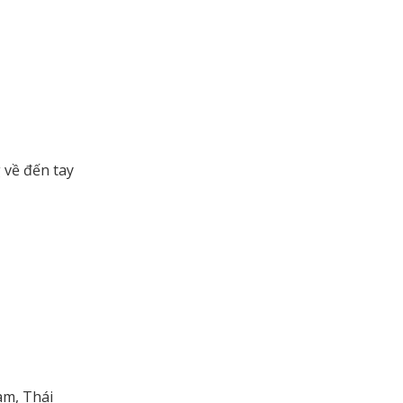
 về đến tay
am, Thái