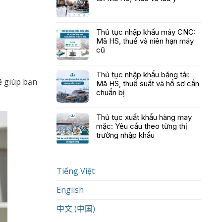
Thủ tục nhập khẩu máy CNC:
Mã HS, thuế và niên hạn máy
cũ
Thủ tục nhập khẩu băng tải:
ẽ giúp bạn
Mã HS, thuế suất và hồ sơ cần
chuẩn bị
Thủ tục xuất khẩu hàng may
mặc: Yêu cầu theo từng thị
trường nhập khẩu
Tiếng Việt
English
中文 (中国)