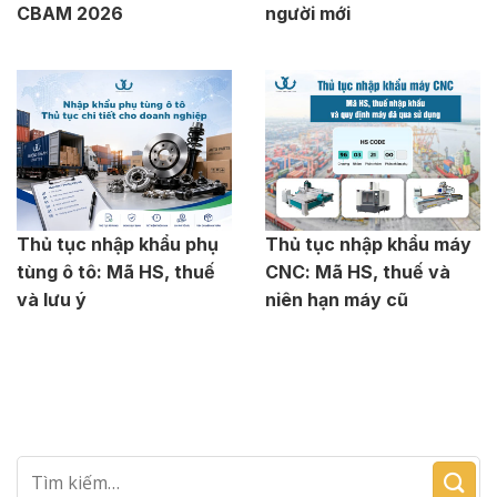
CBAM 2026
người mới
Thủ tục nhập khẩu phụ
Thủ tục nhập khẩu máy
tùng ô tô: Mã HS, thuế
CNC: Mã HS, thuế và
và lưu ý
niên hạn máy cũ