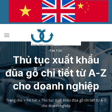
Bỏ
qua
nội
dung
TIN TỨC
Thủ tục xuất khẩu
đũa gỗ chi tiết từ A-Z
cho doanh nghiệp
Trang chủ
»
Tin tức
»
Thủ tục xuất khẩu đũa gỗ chi tiết từ A-Z
cho doanh nghiệp