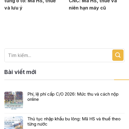
tùng ô tô: Mã HS, thuế
CNC: Mã HS, thuế và
và lưu ý
niên hạn máy cũ
Bài viết mới
Phí, lệ phí cấp C/O 2026: Mức thu và cách nộp
online
Thủ tục nhập khẩu bu lông: Mã HS và thuế theo
từng nước