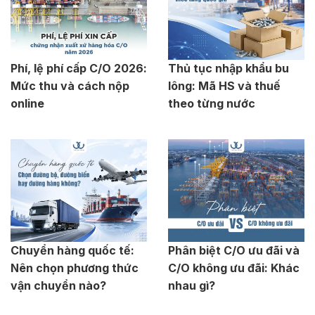
Phí, lệ phí cấp C/O 2026:
Thủ tục nhập khẩu bu
Mức thu và cách nộp
lông: Mã HS và thuế
online
theo từng nước
Chuyển hàng quốc tế:
Phân biệt C/O ưu đãi và
Nên chọn phương thức
C/O không ưu đãi: Khác
vận chuyển nào?
nhau gì?