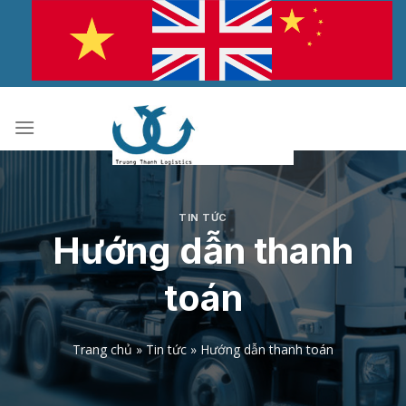
Bỏ
qua
nội
dung
TIN TỨC
Hướng dẫn thanh
toán
Trang chủ
»
Tin tức
»
Hướng dẫn thanh toán