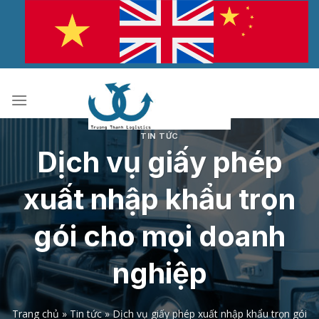
Bỏ
qua
nội
dung
TIN TỨC
Dịch vụ giấy phép
xuất nhập khẩu trọn
gói cho mọi doanh
nghiệp
Trang chủ
»
Tin tức
»
Dịch vụ giấy phép xuất nhập khẩu trọn gói