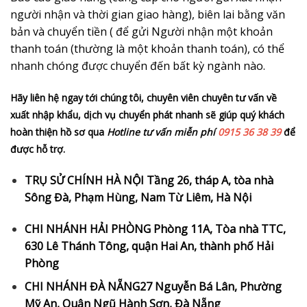
người nhận và thời gian giao hàng), biên lai bằng văn
bản và chuyển tiền ( để gửi Người nhận một khoản
thanh toán (thường là một khoản thanh toán), có thể
nhanh chóng được chuyển đến bất kỳ ngành nào.
Hãy liên hệ ngay tới chúng tôi, chuyên viên chuyên tư vấn về
xuất nhập khẩu, dịch vụ chuyển phát nhanh sẽ giúp quý khách
hoàn thiện hồ sơ qua
Hotline tư vấn miễn phí
0915 36 38 39
để
được hỗ trợ.
TRỤ SỬ CHÍNH HÀ NỘI Tầng 26, tháp A, tòa nhà
Sông Đà, Phạm Hùng, Nam Từ Liêm, Hà Nội
CHI NHÁNH HẢI PHÒNG Phòng 11A, Tòa nhà TTC,
630 Lê Thánh Tông, quận Hai An, thành phố Hải
Phòng
CHI NHÁNH ĐÀ NẴNG​27 Nguyễn Bá Lân, Phường
Mỹ An, Quận Ngũ Hành Sơn, Đà Nẵng