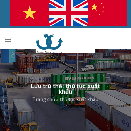
Bỏ
qua
nội
dung
Lưu trữ thẻ:
thủ tục xuất
khẩu
Trang chủ
»
thủ tục xuất khẩu