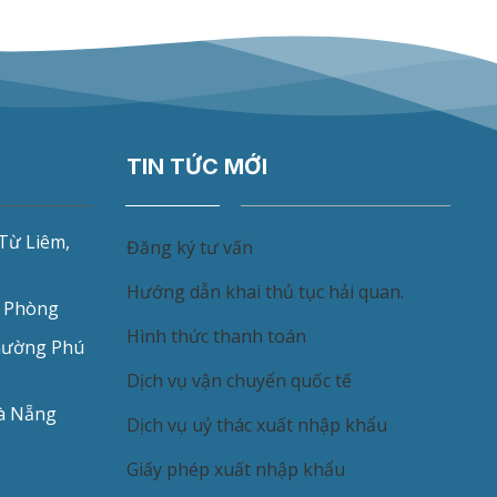
TIN TỨC MỚI
Từ Liêm,
Đăng ký tư vấn
Hướng dẫn khai thủ tục hải quan.
i Phòng
Hình thức thanh toán
Phường Phú
Dịch vụ vận chuyển quốc tế
à Nẵng
Dịch vụ uỷ thác xuất nhập khẩu
Giấy phép xuất nhập khẩu