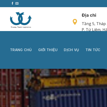
Bỏ
qua
nội
Địa chỉ
dung
Tầng 5, Tháp 
P. Từ Liêm, Hà
TRANG CHỦ
GIỚI THIỆU
DỊCH VỤ
TIN TỨC