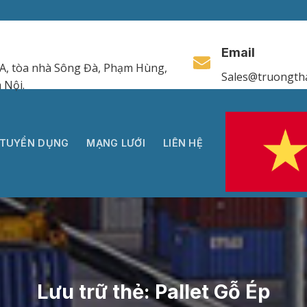
Email
A, tòa nhà Sông Đà, Phạm Hùng,
Sales@truongth
 Nội.
TUYỂN DỤNG
MẠNG LƯỚI
LIÊN HỆ
Lưu trữ thẻ:
Pallet Gỗ Ép