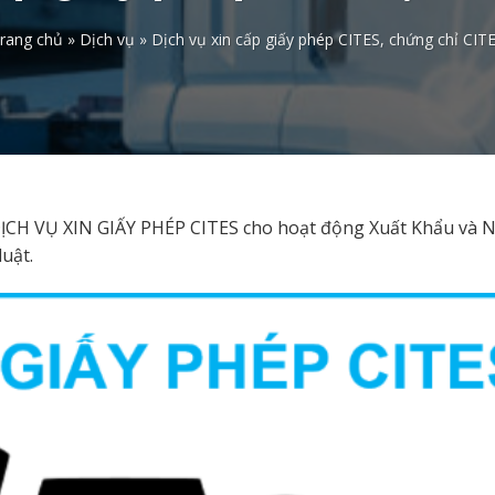
rang chủ
»
Dịch vụ
»
Dịch vụ xin cấp giấy phép CITES, chứng chỉ CIT
CH VỤ XIN GIẤY PHÉP CITES cho hoạt động Xuất Khẩu và 
uật.