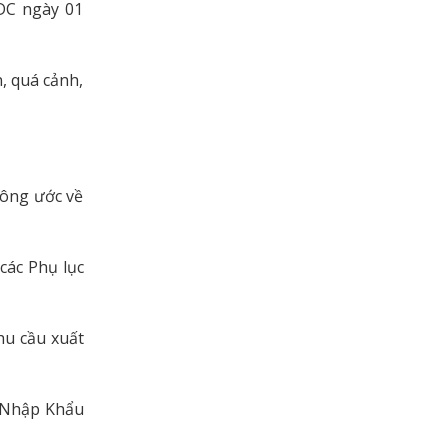
 DC ngày 01
, quá cảnh,
công ước về
các Phụ lục
hu cầu xuất
 Nhập Khẩu