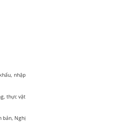
 khẩu, nhập
g, thực vật
n bản, Nghị