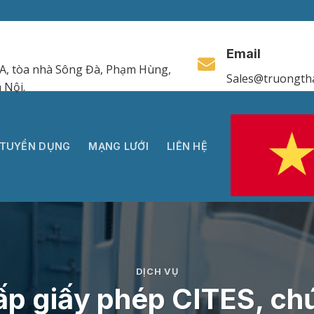
Email
A, tòa nhà Sông Đà, Phạm Hùng,
Sales@truongth
 Nội.
TUYỂN DỤNG
MẠNG LƯỚI
LIÊN HỆ
DỊCH VỤ
cấp giấy phép CITES, ch