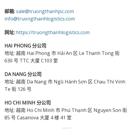
邮箱:
sale@truongthanhjsc.com
info@truongthanhlogistics.com
网址:
https://truongthanhlogistics.com
HAI PHONG 分公司
地址: 越南 Hai Phong 市 Hải An 区 Le Thanh Tong 街
630 号 TTC 大厦 C103 室
DA NANG 分公司
地址: 越南 Da Nang 市 Ngũ Hành Sơn 区 Chau Thi Vinh
Te 街 126 号
HO CHI MINH 分公司
地址: 越南 Ho Chi Minh 市 Phú Thạnh 区 Nguyen Son 街
85 号 Casanova 大厦 4 楼 41 室