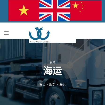
跳
到
内
容
服务
海运
首页
»
服务
»
海运