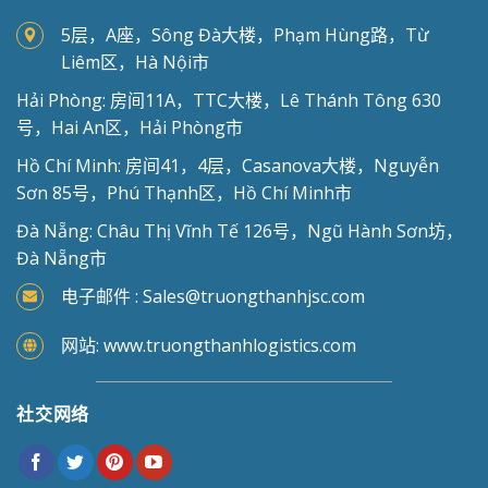
5层，A座，Sông Đà大楼，Phạm Hùng路，Từ
Liêm区，Hà Nội市
Hải Phòng: 房间11A，TTC大楼，Lê Thánh Tông 630
号，Hai An区，Hải Phòng市
Hồ Chí Minh: 房间41，4层，Casanova大楼，Nguyễn
Sơn 85号，Phú Thạnh区，Hồ Chí Minh市
Đà Nẵng: Châu Thị Vĩnh Tế 126号，Ngũ Hành Sơn坊，
Đà Nẵng市
电子邮件 : Sales@truongthanhjsc.com
网站: www.truongthanhlogistics.com
社交网络