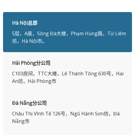
Hà Nội总部
5层，A座，Sông Đà大楼，Phạm Hùng路，Từ Liêm
坊，Hà Nội市。
Hải Phòng分公司
C103房间，TTC大楼，Lê Thánh Tông 630号，Hai
An坊，Hải Phòng市
Đà Nẵng分公司
​Châu Thị Vĩnh Tế 126号，Ngũ Hành Sơn坊，Đà
Nẵng市